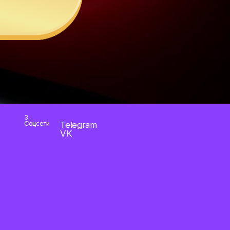
3.
Соцсети
Telegram
VK
Студия Артема Чиннова