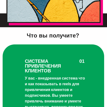
Что вы получите?
СИСТЕМА
01
ПРИВЛЕЧЕНИЯ
КЛИЕНТОВ
У вас - внедренная система что
и как показывать в reels для
привлечения клиентов и
подписчиков. Вы умеете
привлечь внимание и умеете
выстраивать воронку продаж